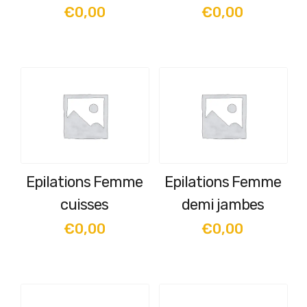
la
la
€
0,00
€
0,00
page
page
du
du
produit
produit
Epilations Femme
Epilations Femme
cuisses
demi jambes
€
0,00
€
0,00