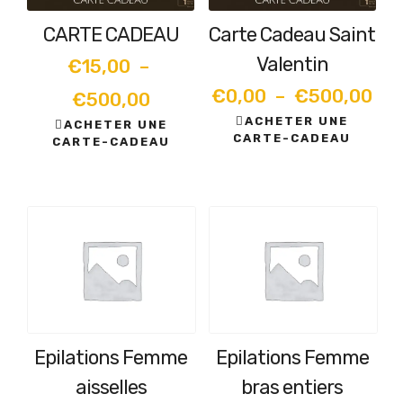
CARTE CADEAU
Carte Cadeau Saint
Valentin
€
15,00
–
Pla
€
0,00
–
€
500,00
Plage
€
500,00
ACHETER UNE
de
ACHETER UNE
de
CARTE-CADEAU
CARTE-CADEAU
Ce
prix
Ce
prix :
produit
produit
€0
€15,00
a
a
plusieurs
à
plusieurs
à
variations.
variations.
€5
€500,00
Les
Les
options
options
peuvent
peuvent
être
être
Epilations Femme
Epilations Femme
choisies
choisies
sur
aisselles
bras entiers
sur