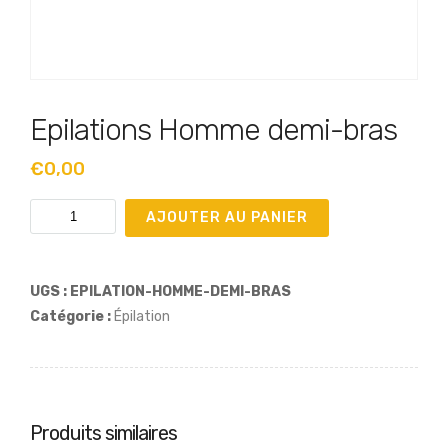
Epilations Homme demi-bras
€
0,00
quantité
AJOUTER AU PANIER
de
Epilations
Homme
UGS :
EPILATION-HOMME-DEMI-BRAS
demi-
Catégorie :
Épilation
bras
Produits similaires